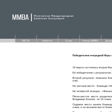
DELTA
Новости
О нас
Члены ММВА
Доку
Победителем очередной Игры 
19 марта состоялась вторая Иг
Её победителем с результатом 
Второй результат показала Ко
очко.
На третьем месте - Команда «Н
На четвёртой позиции - «Финанс
Пятое-шестое место разделил
Владимир Коплик) - по 19 очков.
Седьмое место заняла Команда
очков, и на восьмом месте Кома