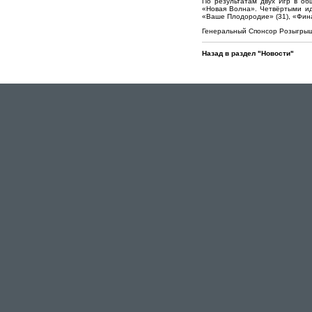
По результатам двух Игр в о
«Новая Волна». Четвёртыми ид
«Ваше Плодородие» (31), «Фина
Генеральный Спонсор Розыгрыш
Назад в раздел "Новости"