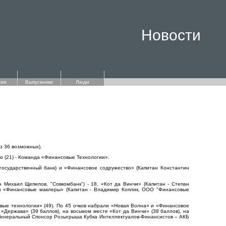
Новости
ия
Выпускники
Люди
з 36 возможных).
ю (21) - Команда «Финансовые Технологии».
жгосударственный банк) и «Финансовое содружество» (Капитан Константин
 Михаил Щепилов, "Совкомбанк") - 18, «Кот да Винчи» (Капитан - Степан
 и «Финансовые маклеры» (Капитан - Владимир Коплик, ООО "Финансовые
вые технологии» (49). По 45 очков набрали «Новая Волна» и «Финансовое
 «Держава» (39 баллов), на восьмом месте «Кот да Винчи» (38 баллов), на
у. Генеральный Спонсор Розыгрыша Кубка Интеллектуалов-Финансистов – АКБ