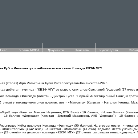
О нас
Члены ММВА
Документы
Контакты
Руководство
Событ
на Кубок Интеллектуалов-Финансистов стала Команда КВЭФ МГУ
дная (вторая) Игра Розыгрыша Кубка Интеллектуалов-Финансистов-2026.
да-дебютант турнира - "КВЭФ МГУ" во главе с капитаном Светланой Гусаровой (27 очков и
ала Команда «Финглэд» (капитан - Дмитрий Гусев, "Первый Инвестиционный Банк") и треть
20 очков) у команд-чемпионов прежних лет - «Мамонты» (Капитан - Наталья Фокина, Ме
ТоргБлиц» (Капитан Максим Науменко, ВТБ Банк) - 19 баллов, «Новая Волна» (Капитан
 - 16 баллов, «Держава» (Капитан - Дмитрий Масановец, АКБ "Держава") - 15 баллов
 Розыгрыше Кубка лидирует Команда «Финглэд» (50 баллов). На втором месте - «Финансо
- «ВнешторгБлиц» (42 очка), на шестом - «Мамонты» (41 очко), седьмое место у команды
» (28 очков) и на десятом - команда «КВЭФ МГУ» (27 очков), сыгравшая только одну игр