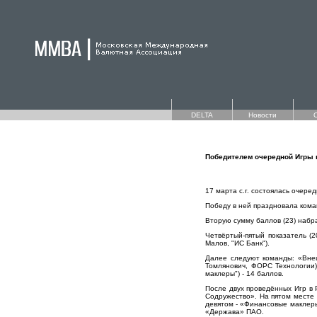
DELTA
Новости
Победителем очередной Игры 
17 марта с.г. состоялась очере
Победу в ней праздновала коман
Вторую сумму баллов (23) набр
Четвёртый-пятый показатель (
Малов, "ИС Банк").
Далее следуют команды: «Внеш
Томлянович, ФОРС Технологии)
маклеры") - 14 баллов.
После двух проведённых Игр в
Содружество». На пятом месте 
девятом - «Финансовые маклеры
«Держава» ПАО.