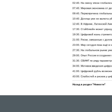
02:40. На смену эпохи глобали
07:40. Мировая экономика от д
09:40. Первопричина глобальн
10:40. Доллар уже не валюта у
12:40. В Африке, Латинской Ам
17:30. Стэйблкойн может упра
19:30. Цифровой юань стремитс
21:00. Риски, связанные с дол
23:00. Мир сегодня пока ещё в
27:30. На глобальном рынке уж
29:00. Опыт России в создании
31:30. СВИФТ по ряду параметр
34:00. Мотивов введения цифро
41:00. Цифровой рубль возможн
43:00. Слабостей и рисков у ци
Назад в раздел "Новости"