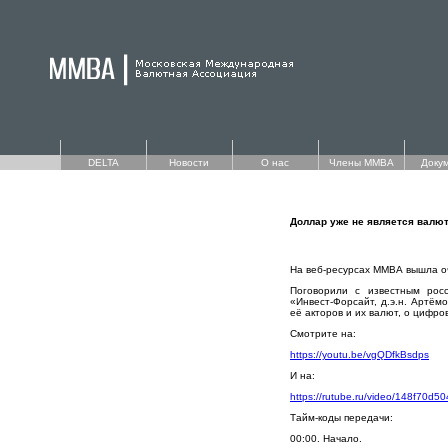
DELTA
Новости
О нас
Члены ММВА
Доку
Доллар уже не является валю
На веб-ресурсах ММВА вышла о
Поговорили с известным росс
«Инвест-Форсайт, д.э.н. Артём
её акторов и их валют, о цифров
Смотрите на:
https://youtu.be/vgQDfkBsdps
И на:
https://rutube.ru/video/148f70d
Тайм-коды передачи:
00:00. Начало.