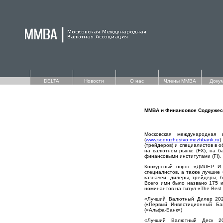
DELTA
Новости
О нас
Члены ММВА
Доку
ММВА и Финансовое Содружест
Московская международная 
(
www.sodruzhestvo.mezhbank.ru
)
(трейдеров) и специалистов в 
на валютном рынке (FX), на б
финансовыми институтами (FI).
Конкурсный опрос «ДИЛЕР И 
специалистов, а также лучшие 
казначеи, дилеры, трейдеры, 
Всего ими было названо 175 и
номинантов на титул «The Best
«Лучший Валютный Дилер 2024
(«Первый Инвестиционный Бан
(«Альфа-Банк»)
«Лучший Валютный Деск 202