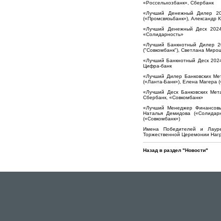
«Россельхозбанк», Сбербанк
«Лучший Денежный Дилер 202
(«Промсвязьбанк»), Александр К
«Лучший Денежный Деск 2024 
«Солидарность»
«Лучший Банкнотный Дилер 20
("Совкомбанк"), Светлана Миро
«Лучший Банкнотный Деск 2024
Цифра-банк
«Лучший Дилер Банковских Мет
(«Ланта-Банк»), Елена Магера 
«Лучший Деск Банковских Мета
Сбербанк, «Совкомбанк»
«Лучший Менеджер Финансовых
Наталья Демидова («Солидарн
(«Совкомбанк»)
Имена Победителей и Лауре
Торжественной Церемонии Награ
Назад в раздел "Новости"