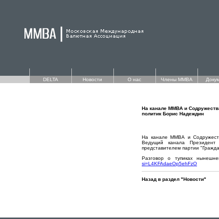
DELTA
Новости
О нас
Члены ММВА
Доку
На канале ММВА и Содружества
политик Борис Надеждин
На канале ММВА и Содружеств
Ведущий канала Президент
представителем партии "Гражд
Разговор о тупиках нынешн
si=L4KFAdaeOp5ehFzO
Назад в раздел "Новости"