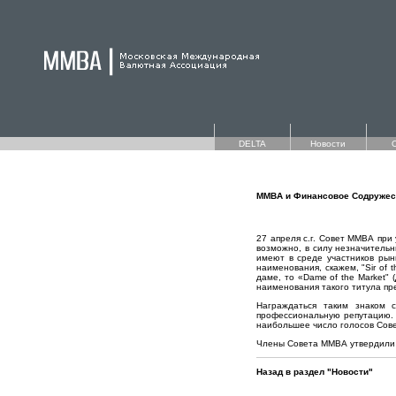
DELTA
Новости
ММВА и Финансовое Содружест
27 апреля с.г. Совет ММВА при
возможно, в силу незначительн
имеют в среде участников ры
наименования, скажем, "Sir of 
даме, то «Dame of the Market"
наименования такого титула пр
Награждаться таким знаком
профессиональную репутацию. 
наибольшее число голосов Сов
Члены Совета ММВА утвердили т
Назад в раздел "Новости"