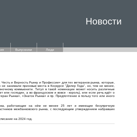
Новости
ия
Выпускники
Люди
 Честь и Верность Рынку и Профессии» для тех ветеранов рынка, которые,
 не занимали призовые места в Конкурсе "Дилер Года", но, тем не менее,
ыночному коммьюнити. Титул в такой номинации может носить различные
нет или господин, а во французском и вовсе - король), или если речь идёт о
теран Рынка», «Знаток Рынка» и пр. Предпочтение в пользу того или иного
банка, работающие на нём не менее 25 лет и имеющие безупречную
частников межбанковского рынка, с последующим утверждением набравших
писание на 2024 год.