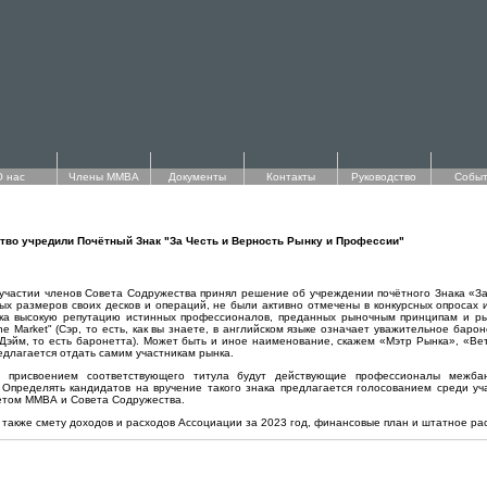
О нас
Члены ММВА
Документы
Контакты
Руководство
Событ
во учредили Почётный Знак "За Честь и Верность Рынку и Профессии"
 участии членов Совета Содружества принял решение об учреждении почётного Знака «За
ых размеров своих десков и операций, не были активно отмечены в конкурсных опросах и
нка высокую репутацию истинных профессионалов, преданных рыночным принципам и р
the Market" (Сэр, то есть, как вы знаете, в английском языке означает уважительное баро
 (Дэйм, то есть баронетта). Может быть и иное наименование, скажем «Мэтр Рынка», «Ве
едлагается отдать самим участникам рынка.
 с присвоением соответствующего титула будут действующие профессионалы меж
Определять кандидатов на вручение такого знака предлагается голосованием среди у
етом ММВА и Совета Содружества.
акже смету доходов и расходов Ассоциации за 2023 год, финансовые план и штатное рас