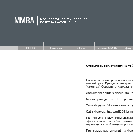
DELTA
Новости
О нас
Члены ММВА
Доку
Открылась регистрация на VI
Началась регистрация на еже
шестой раз. Предыдущие проход
"столица" Северного Кавказа г
Даты проведения Форума: 04-07 
Место проведения: г. Ставропол
Тема Форума: "Финансовые услу
Сайт Форума: http://miff2023.mm
На Форуме будут обсуждаться
эффективные способы работы
перехода к новой модели росси
Программа выступлений на Фор