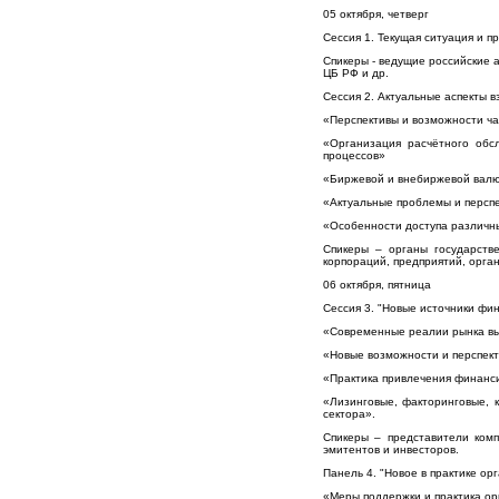
05 октября, четверг
Сессия 1. Текущая ситуация и п
Спикеры - ведущие российские 
ЦБ РФ и др.
Сессия 2. Актуальные аспекты 
«Перспективы и возможности ча
«Организация расчётного обс
процессов»
«Биржевой и внебиржевой вал
«Актуальные проблемы и персп
«Особенности доступа различны
Спикеры – органы государстве
корпораций, предприятий, орг
06 октября, пятница
Сессия 3. "Новые источники фи
«Современные реалии рынка в
«Новые возможности и перспек
«Практика привлечения финанс
«Лизинговые, факторинговые, 
сектора».
Спикеры – представители комп
эмитентов и инвесторов.
Панель 4. "Новое в практике о
«Меры поддержки и практика о