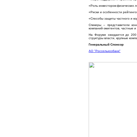
«Роль инвесторов-физических 
«Риски и особенности рейтинг
«Способы защиты частного и ко
Спикеры – представители кон
компаний-эмитентов, частные и
На Форуме ожидается до 200 
структуры власти, крупные комп
Генеральный Спонсор
АО "Россельхозбанк"