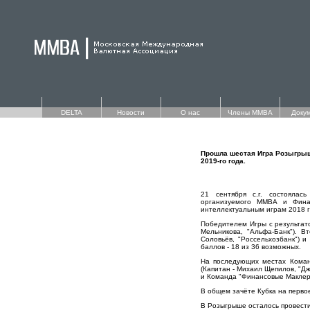
DELTA
Новости
О нас
Члены ММВА
Доку
Прошла шестая Игра Розыгрыш
2019-го года.
21 сентября с.г. состоялас
организуемого ММВА и Финан
интеллектуальным играм 2018 
Победителем Игры с результат
Мельникова, "Альфа-Банк"). 
Соловьёв, "Россельхозбанк") 
баллов - 18 из 36 возможных.
На последующих местах Команд
(Капитан - Михаил Щепилов, "Дж
и Команда "Финансовые Маклеры"
В общем зачёте Кубка на перво
В Розыгрыше осталось провести 