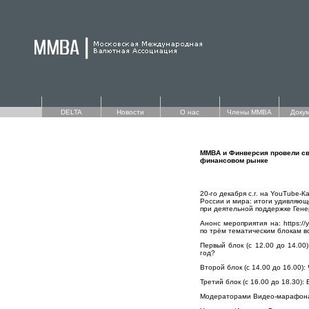
DELTA
Новости
О нас
Члены ММВА
Доку
ММВА и Финверсия провели сво
финансовом рынке
20-го декабря с.г. на YouTub
России и мира: итоги удивляю
при деятельной поддержке Ген
Анонс мероприятия на: https:/
по трём тематическим блокам в
Первый блок (с 12.00 до 14.00
год?
Второй блок (с 14.00 до 16.00)
Третий блок (с 16.00 до 18.30)
Модераторами Видео-марафона в