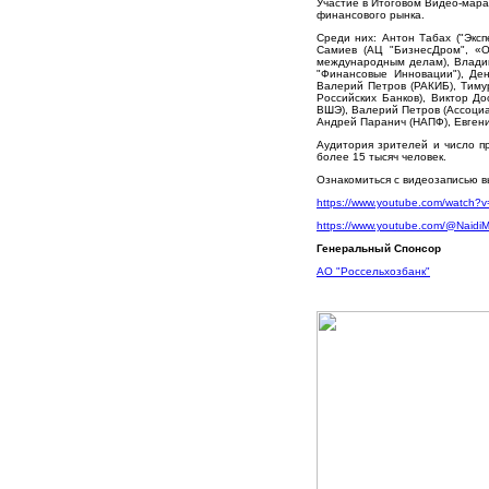
Участие в Итоговом Видео-мара
финансового рынка.
Среди них: Антон Табах ("Эксп
Самиев (АЦ "БизнесДром", «О
международным делам), Владим
"Финансовые Инновации"), Ден
Валерий Петров (РАКИБ), Тиму
Российских Банков), Виктор Д
ВШЭ), Валерий Петров (Ассоциа
Андрей Паранич (НАПФ), Евген
Аудитория зрителей и число п
более 15 тысяч человек.
Ознакомиться с видеозаписью в
https://www.youtube.com/watch
https://www.youtube.com/@Naidi
Генеральный Спонсор
АО "Россельхозбанк"