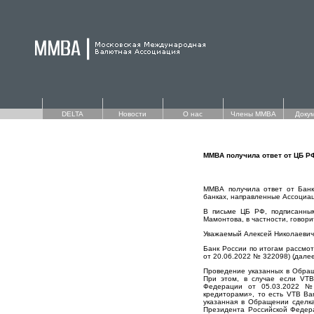
DELTA
Новости
О нас
Члены ММВА
Доку
ММВА получила ответ от ЦБ РФ
ММВА получила ответ от Банк
банках, направленные Ассоциаци
В письме ЦБ РФ, подписанным
Мамонтова, в частности, говори
Уважаемый Алексей Николаевич
Банк России по итогам рассмо
от 20.06.2022 № 322098) (дал
Проведение указанных в Обращ
При этом, в случае если VTB
Федерации от 05.03.2022 №
кредиторами», то есть VTB Ba
указанная в Обращении сделка
Президента Российской Федер