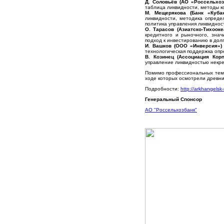
Д. Соловьёв (АО «Россельхоз
таблица ликвидности, методы к
М. Мещерякова (Банк «Кубан
ликвидности, методика опреде
политика управления ликвиднос
О. Тарасов (Азиатско-Тихооке
кредитного и рыночного, знач
подход к инвестированию в дол
И. Вашков (ООО «Инверсия»)
технологическая поддержка опр
В. Козинец (Ассоциация Кор
управление ликвидностью некр
Помимо профессиональных тема
ходе которых осмотрели древни
Подробности:
http://arkhangels
Генеральный Спонсор
АО "Россельхозбанк"