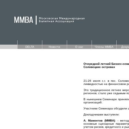
DELTA
Новости
О нас
Члены ММВА
Доку
Очередной летний Бизнес-сем
Соловецких островах
21-26 июля с.г. в пос. Солов
ликвидностью на финансовом р
Это традиционное летнее мероп
регионов, стало уже седьмым по
В нынешнем Семинаре приняли 
организаций.
Участники Семинара обсудили ш
Докладчиками выступили:
А. Мамонтов (ММВА)
: - мето
основные сценарные параметр
учетом рисков, кредитного и ры