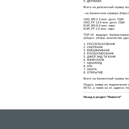
5. ДЕРЖАВА
Всего на депозитный сервер по
- на банкнотном сервере (https://
USD_BN 2,3 млн. долл. США
USD_FF 13,6 млн. долл. США
EUR_BN 8,9 млн. евро
EUR_FF 2,6 млн. евро
TOP-10 ведущих банков-опера
(оборот, объём, количество сдел
1. РОССЕЛЬХОЗБАНК
2. СБЕРБАНК
3. ВНЕШФИНБАНК
4. РОСКОСМОСБАНК
5. ДЖЕЙ ЭНД ТИ БАНК
6. ФФИН БАНК
7. АВАНГАРД
8. АТБ
7. ЛАНТА
8. ОТКРЫТИЕ
Всего на банкнотный сервер пол
Подать заявку на подключение 
80-01, а также на эл. адреса: 
Назад в раздел "Новости"