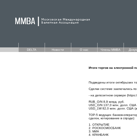
DELTA
Новости
О нас
Члены ММВА
Доку
Итоги торгов на электронной 
Подведены итоги октябрьских 
Сделки системе заключались п
- на депозитном сервере (https://
RUB_O/N 8,9 млрд. руб.
USD_O/N 137,0 млн. долл. США
USD_1W 82,0 млн. долл. США (
TOP-5 ведущих банков-оператор
сделок, котирование в спрэде):
1. ОТКРЫТИЕ
2. РОСКОСМОСБАНК
3. МИА
4. КРАНБАНК