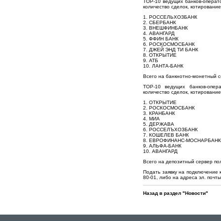
TOP-10 ведущих банков-операто
количество сделок, котирование 
1. РОССЕЛЬХОЗБАНК
2. СБЕРБАНК
3. ВНЕШФИНБАНК
4. АВАНГАРД
5. ФФИН БАНК
6. РОСКОСМОСБАНК
7. ДЖЕЙ ЭНД ТИ БАНК
8. ОТКРЫТИЕ
9. АТБ
10. ЛАНТА-БАНК
Всего на банкнотно-монетный с
TOP-10 ведущих банков-опера
количество сделок, котирование 
1. ОТКРЫТИЕ
2. РОСКОСМОСБАНК
3. КРАНБАНК
4. МИА
5. ДЕРЖАВА
6. РОССЕЛЪХОЗБАНК
7. КОШЕЛЕВ БАНК
8. ЕВРОФИНАНС-МОСНАРБАНК
9. АЛЬФА-БАНК
10. АВАНГАРД
Всего на депозитный сервер по
Подать заявку на подключение 
80-01, либо на адреса эл. почт
Назад в раздел "Новости"