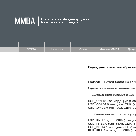
DELTA
Новости
О нас
Члены ММВА
Доку
Подведены итоги сентябрьски
Подведены итоги торгов на еди
Сделки в системе в течение м
- на депозитном сервере (https://
RUB_O/N 18,755 млрд. руб (в авг
USD_O/N 84,0 млн. дол. США (в 
USD_1W 55,0 млн. дол. США (в а
- на банкнотно-монетном сервере 
USD_BN 1,1 долл. США (в август
USD_FF 18,0 млн. долл. США (в 
EUR_BN 14,1 млн. долл. США (в 
EUR_FF 8,5 млн. долл. США (в а