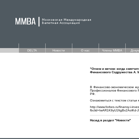
DELTA
Новости
О нас
Члены ММВА
Доку
"Огнем и мечом: когда смягчит
Финансового Содружества А. 
В Финансово-экономическом жу
Профессионалов Финансового Ры
РФ.
Ознакомиться с текстом статьи 
http://www.forbes.ru/finansy-i-in
fbclid=IwAR1K9yU1ftgBx2AolKd
Назад в раздел "Новости"