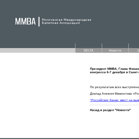
DELTA
Новости
Президент ММВА, Глава Финанс
конгресса 6-7 декабря в Санкт
По результатам всех выступлен
Доклад Алексея Мамонтова «Рос
"Российские банки: квест на вы
Назад в раздел "Новости"