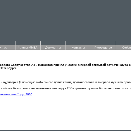
О нас
Члены ММВА
Документы
Контакты
Руководство
Событ
ового Содружества А.Н. Мамонтов принял участие в первой открытой встрече клуба о
-Петербурге.
ий аудитория (с помощью мобильного приложения) проголосовала и выбрала лучшего орат
сийские банки: квест на выживание или «груз 200» признан лучшим большинством голосов
живание или "груз 200"