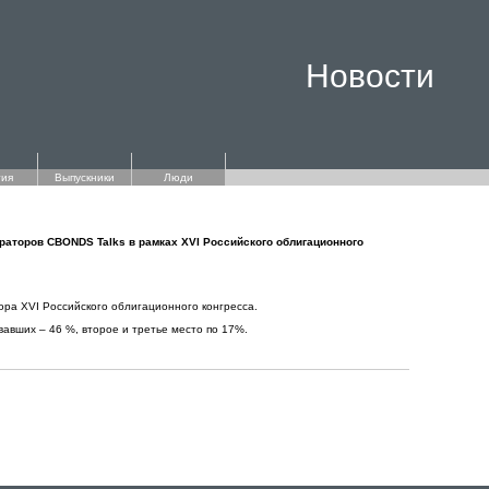
Новости
ия
Выпускники
Люди
раторов CBONDS Talks в рамках XVI Российского облигационного
ора XVI Российского облигационного конгресса.
авших – 46 %, второе и третье место по 17%.