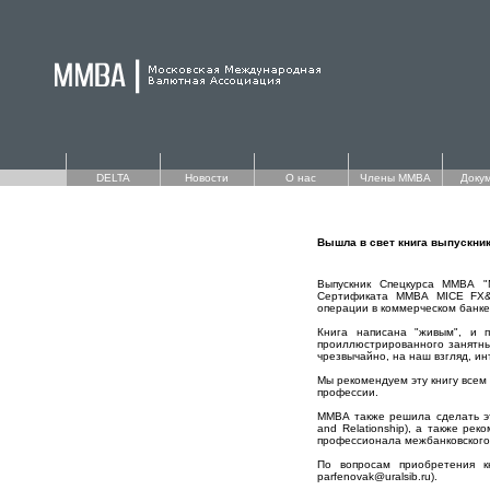
DELTA
Новости
О нас
Члены ММВА
Доку
Вышла в свет книга выпускни
Выпускник Спецкурса ММВА "М
Сертификата ММВА MICE FX&MM
операции в коммерческом банке
Книга написана "живым", и 
проиллюстрированного занятны
чрезвычайно, на наш взгляд, ин
Мы рекомендуем эту книгу всем 
профессии.
ММВА также решила сделать э
and Relationship), а также ре
профессионала межбанковского 
По вопросам приобретения кн
parfenovak@uralsib.ru).