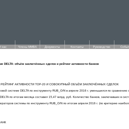
О нас
Члены ММВА
Документы
Контакты
Руководство
Событ
еме DELTA: объём заключённых сделок и рейтинг активности банков
A: РЕЙТИНГ АКТИВНОСТИ TOP-20 И СОВОКУПНЫЙ ОБЪЁМ ЗАКЛЮЧЁННЫХ СДЕЛОК
овой системе DELTA по инструменту RUB_О/N в апреле 2016 г. уменьшился по сравнению с 
ELTA по итогам месяца составил 15,47 млрд. руб. Количество банков, заключавших в систе
ераторов системы по инструменту RUB_O/N по итогам апреля 2016 г. (по критерию наибол
БАНК