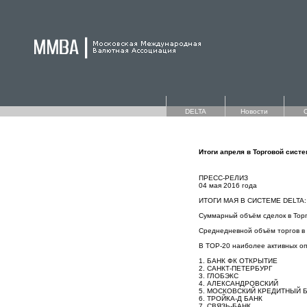
DELTA
Новости
Итоги апреля в Торговой сист
ПРЕСС-РЕЛИЗ
04 мая 2016 года
ИТОГИ МАЯ В СИСТЕМЕ DELT
Суммарный объём сделок в Торг
Среднедневной объём торгов в D
В TOP-20 наиболее активных оп
1. БАНК ФК ОТКРЫТИЕ
2. САНКТ-ПЕТЕРБУРГ
3. ГЛОБЭКС
4. АЛЕКСАНДРОВСКИЙ
5. МОСКОВСКИЙ КРЕДИТНЫЙ 
6. ТРОЙКА-Д БАНК
7. СВЯЗЬ-БАНК