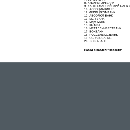
8. КУБАНЬТОРГБАНК
9. ХАНТЫ-МАНСИЙСКИЙ БАНК
10. АССОЦИАЦИЯ КБ
11. ЛИПЕЦККОМБАНК
12. АБСОЛЮТ-БАНК
13. МСП БАНК
14. МДМ-БАНК
15. КБ МИА
16. МЕТАЛЛИНВЕСТБАНК
17. ВОКБАНК
18. РОССЕЛЬХОЗБАНК
19. ОБРАЗОВАНИЕ
20. ЛОКО-БАНК
Назад в раздел "Новости"