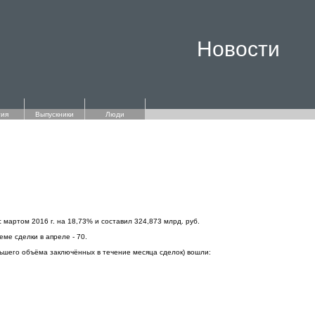
Новости
ия
Выпускники
Люди
мартом 2016 г. на 18,73% и составил 324,873 млрд. руб.
ме сделки в апреле - 70.
ьшего объёма заключённых в течение месяца сделок) вошли: