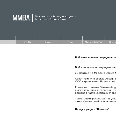
DELTA
Новости
О нас
Члены ММВА
Доку
В Москве прошло очередное з
В Москве прошло очередное з
30 марта с.г. в Москве в Офис
Совет принял в состав Ассоци
ООО «УралКапиталБанк», г. Уфа
Кроме того, члены Совета обс
с предложением о внесении из
банков» в части касающейся вве
Также Совет рассмотрел и утв
также финансовый план и штатн
Назад в раздел "Новости"