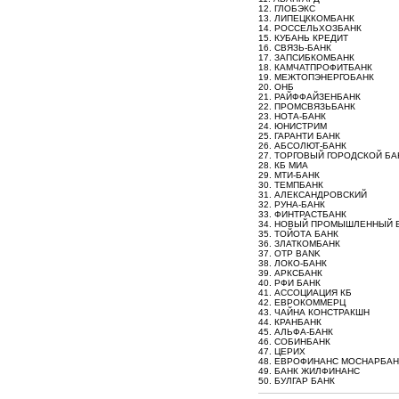
12. ГЛОБЭКС
13. ЛИПЕЦККОМБАНК
14. РОССЕЛЬХОЗБАНК
15. КУБАНЬ КРЕДИТ
16. СВЯЗЬ-БАНК
17. ЗАПСИБКОМБАНК
18. КАМЧАТПРОФИТБАНК
19. МЕЖТОПЭНЕРГОБАНК
20. ОНБ
21. РАЙФФАЙЗЕНБАНК
22. ПРОМСВЯЗЬБАНК
23. НОТА-БАНК
24. ЮНИСТРИМ
25. ГАРАНТИ БАНК
26. АБСОЛЮТ-БАНК
27. ТОРГОВЫЙ ГОРОДСКОЙ БА
28. КБ МИА
29. МТИ-БАНК
30. ТЕМПБАНК
31. АЛЕКСАНДРОВСКИЙ
32. РУНА-БАНК
33. ФИНТРАСТБАНК
34. НОВЫЙ ПРОМЫШЛЕННЫЙ 
35. ТОЙОТА БАНК
36. ЗЛАТКОМБАНК
37. OTP BANK
38. ЛОКО-БАНК
39. АРКСБАНК
40. РФИ БАНК
41. АССОЦИАЦИЯ КБ
42. ЕВРОКОММЕРЦ
43. ЧАЙНА КОНСТРАКШН
44. КРАНБАНК
45. АЛЬФА-БАНК
46. СОБИНБАНК
47. ЦЕРИХ
48. ЕВРОФИНАНС МОСНАРБАН
49. БАНК ЖИЛФИНАНС
50. БУЛГАР БАНК