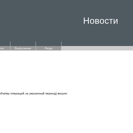
Новости
ия
Выпускники
Люди
объёму операций за указанный период) вошли: