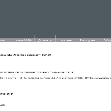
О нас
Члены ММВА
Документы
Контакты
Руководство
Событ
стеме DELTA: рейтинг активности TOP-50
Й СИСТЕМЕ DELTA: РЕЙТИНГ АКТИВНОСТИ БАНКОВ TOP-50
015 г. в рейтинг TOP-50 Торговой системы DELTA по инструменту RUB_O/N (по суммарному 
 ОТКРЫТИЕ
БАНК