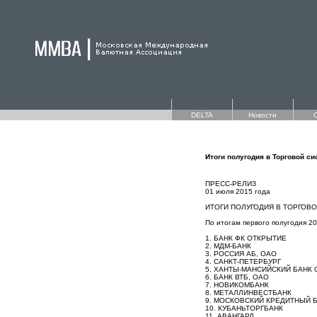
DELTA
Новости
Итоги полугодия в Торговой си
ПРЕСС-РЕЛИЗ
01 июля 2015 года
ИТОГИ ПОЛУГОДИЯ В ТОРГОВО
По итогам первого полугодия 2
1. БАНК ФК ОТКРЫТИЕ
2. МДМ-БАНК
3. РОССИЯ АБ, ОАО
4. САНКТ-ПЕТЕРБУРГ
5. ХАНТЫ-МАНСИЙСКИЙ БАНК
6. БАНК ВТБ, ОАО
7. НОВИКОМБАНК
8. МЕТАЛЛИНВЕСТБАНК
9. МОСКОВСКИЙ КРЕДИТНЫЙ 
10. КУБАНЬТОРГБАНК
11. АВАНГАРД