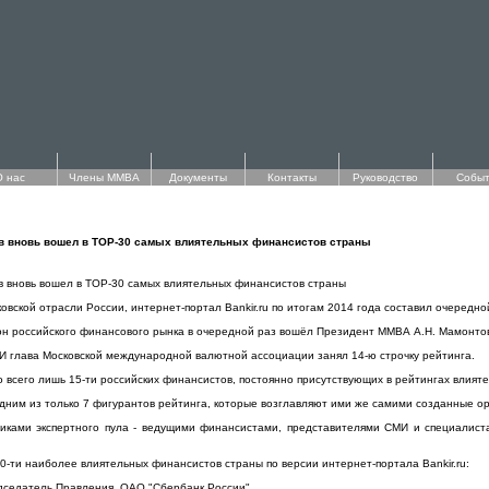
О нас
Члены ММВА
Документы
Контакты
Руководство
Событ
в вновь вошел в TOP-30 самых влиятельных финансистов страны
 вновь вошел в TOP-30 самых влиятельных финансистов страны
вской отрасли России, интернет-портал Bankir.ru по итогам 2014 года составил очередно
он российского финансового рынка в очередной раз вошёл Президент ММВА А.Н. Мамонто
И глава Московской международной валютной ассоциации занял 14-ю строчку рейтинга.
 всего лишь 15-ти российских финансистов, постоянно присутствующих в рейтингах влияте
одним из только 7 фигурантов рейтинга, которые возглавляют ими же самими созданные о
никами экспертного пула - ведущими финансистами, представителями СМИ и специалист
0-ти наиболее влиятельных финансистов страны по версии интернет-портала Bankir.ru:
едседатель Правления, ОАО "Сбербанк России"