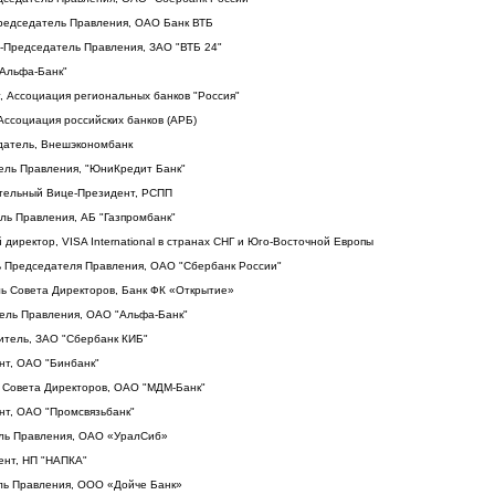
Председатель Правления, ОАО Банк ВТБ
-Председатель Правления, ЗАО "ВТБ 24"
"Альфа-Банк"
т, Ассоциация региональных банков "Россия"
 Ассоциация российских банков (АРБ)
датель, Внешэкономбанк
ель Правления, "ЮниКредит Банк"
ительный Вице-Президент, РСПП
ль Правления, АБ "Газпромбанк"
 директор, VISA International в странах СНГ и Юго-Восточной Европы
ь Председателя Правления, ОАО "Сбербанк России"
ь Совета Директоров, Банк ФК «Открытие»
тель Правления, ОАО "Альфа-Банк"
итель, ЗАО "Сбербанк КИБ"
нт, ОАО "Бинбанк"
ь Совета Директоров, ОАО "МДМ-Банк"
нт, ОАО "Промсвязьбанк"
ель Правления, ОАО «УралСиб»
ент, НП "НАПКА"
ель Правления, ООО «Дойче Банк»