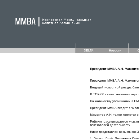
DELTA
Новости
Президент ММВА А.Н. Мамонто
Президент ММВА А.Н. Мамонтов
Ведущий новостной ресурс банко
В TOP-30 самых значимых перс
По количеству упоминаний в СМ
Президент ММВА входит в число
Мамонтов А.Н. также является 
Рейтинг рассчитывается участ
показателей деятельности.
Ниже представлен весь список 3
1. Герман Греф, Президент-Пр