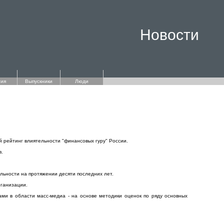
Новости
ия
Выпускники
Люди
й рейтинг влиятельности "финансовых гуру" России.
в.
льности на протяжении десяти последних лет.
рганизации.
ами в области масс-медиа - на основе методики оценок по ряду основных