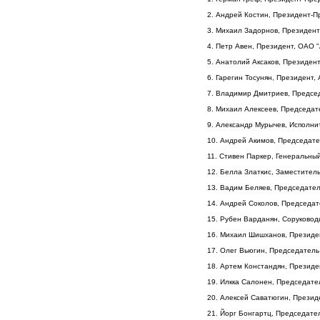
2. Андрей Костин, Президент-
3. Михаил Задорнов, Президент
4. Петр Авен, Президент, ОАО 
5. Анатолий Аксаков, Президен
6. Гарегин Тосунян, Президент,
7. Владимир Дмитриев, Предсе
8. Михаил Алексеев, Председат
9. Александр Мурычев, Исполн
10. Андрей Акимов, Председате
11. Стивен Паркер, Генеральный
12. Белла Златкис, Заместител
13. Вадим Беляев, Председател
14. Андрей Соколов, Председа
15. Рубен Варданян, Соруковод
16. Михаил Шишханов, Президе
17. Олег Вьюгин, Председател
18. Артем Констандян, Президе
19. Илкка Салонен, Председат
20. Алексей Саватюгин, Презид
21. Йорг Бонгартц, Председат