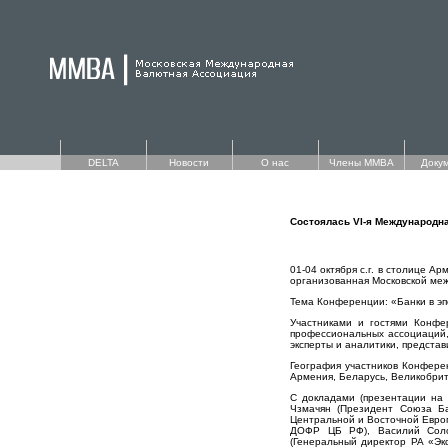
DELTA
Новости
О нас
Члены ММВА
Доку
Состоялась VI-я Международн
01-04 октября с.г. в столице 
организованная Московской ме
Тема Конференции: «Банки в эп
Участниками и гостями Конфе
профессиональных ассоциаций,
эксперты и аналитики, предста
География участников Конферен
Армения, Беларусь, Великобрит
С докладами (презентации на 
Чзмачян (Президент Союза Ба
Центральной и Восточной Европ
ДОФР ЦБ РФ), Василий Солод
(Генеральный директор РА «Эк