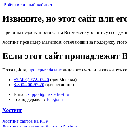
Войти в личный кабинет
Извините, но этот сайт или е
Причины недоступности сайта Вы можете уточнить у его адми
Хостинг-провайдер Masterhost, отвечающий за поддержку
этого
Если этот сайт принадлежит 
Пожалуйста,
проверьте баланс
лицевого счета или свяжитесь с
+7 (495) 772-97-20
(для Москвы)
8-800-200-97-20
(для регионов)
E-mail:
support@masterhost.ru
Техподдержка в
Telegram
Хостинг
Хостинг сайтов на PHP
Хостинг приложений Python и Node.js