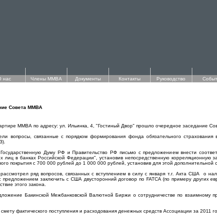
О нас
Члены ММВА
Документы
Контакты
Руководство
Событ
ние Совета ММВА
квартире ММВА по адресу: ул. Ильинка, 4, "Гостиный Двор" прошло очередное заседание С
ели вопросы, связанные с порядком формирования фонда обязательного страхования 
З).
Государственную Думу РФ и Правительство РФ письмо с предложением внести соответ
их лиц в банках Российской Федерации", установив непосредственную корреляционную з
вого покрытия с 700 000 рублей до 1 000 000 рублей, установив для этой дополнительной
рассмотрел ряд вопросов, связанных с вступлением в силу с января т.г. Акта США о н
 предложением заключить с США двусторонний договор по FATCA (по примеру других евро
ствие этого закона.
дложение Бакинской Межбанковской Валютной Биржи о сотрудничестве по взаимному п
 смету фактического поступления и расходования денежных средств Ассоциации за 2011 г