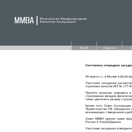
DELTA
Новости
Состоялось очередное заседа
06 марта с.г. в Москве в Штаб-
Участники заседания рассмотр
страховых взносов (ФЗ № 177-Ф
Принято решение направить в 
страховании вкладов физическ
также увеличить размер страхо
Кроме того, Совет Ассоциации 
Правительство РФ обращение с
возникающих с введением в дей
Совет ММВА принял также пре
России и Азербайджана.
Участники заседания утвердили