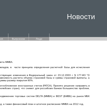
Новости
ия
Выпускники
Люди
овета ММВА.
вкладов, в части принципа определения расчетной базы для исчисления
ствующие изменения в Федеральный закон от 23.12.2003 г. N 177-ФЗ "О
ависимость расчета объема страховой базы и суммы страховой выплаты, а
 суммы размер покрытия 90%.
алогообложении иностранных счетов (FATCA). Принято решение направить в
пейских стран), что снимет для российских банков большинство проблем,
родвижению торговых систем DELTA (ММВА) и BEST (БМВБ) на рынок МБК
од, а также финансовый план и штатное расписание ММВА на 2012 год.