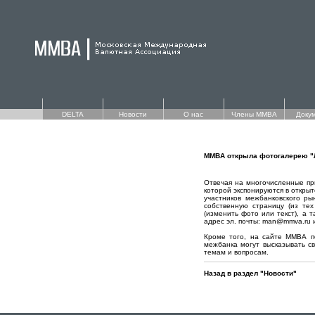
DELTA
Новости
О нас
Члены ММВА
Доку
ММВА открыла фотогалерею "Л
Отвечая на многочисленные пр
которой экспонируются в откры
участников межбанковского р
собственную страницу (из тех
(изменить фото или текст), а т
адрес эл. почты: man@mmva.ru
Кроме того, на сайте ММВА по
межбанка могут высказывать с
темам и вопросам.
Назад в раздел "Новости"