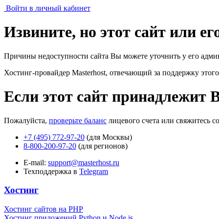
Войти в личный кабинет
Извините, но этот сайт или е
Причины недоступности сайта Вы можете уточнить у его адми
Хостинг-провайдер Masterhost, отвечающий за поддержку
этого
Если этот сайт принадлежит 
Пожалуйста,
проверьте баланс
лицевого счета или свяжитесь с
+7 (495) 772-97-20
(для Москвы)
8-800-200-97-20
(для регионов)
E-mail:
support@masterhost.ru
Техподдержка в
Telegram
Хостинг
Хостинг сайтов на PHP
Хостинг приложений Python и Node.js