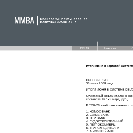
DELTA
Новости
Итоги июня в Торговой систем
ПРЕСС-РЕЛИЗ
30 июня 2008 года
ИТОГИ ИЮНЯ В СИСТЕМЕ DEL
Суммарный объём сделок в Торг
составлял 167,72 млрд. руб.).
В TOP-20 наиболее активных оп
1. НОМОС-БАНК
2. СВЯЗЬ-БАНК
3. OTP BANK
4. СУДОСТРОИТЕЛЬНЫЙ
5. ПЕТРОКОММЕРЦ
6. ТРАНСКРЕДИТБАНК
7. АБСОЛЮТ-БАНК