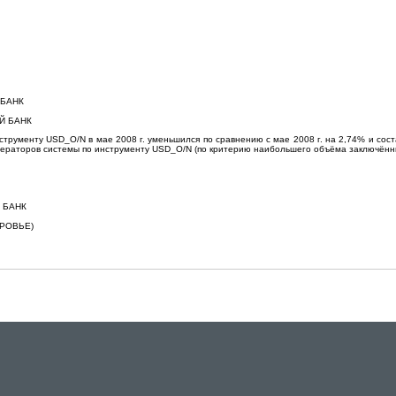
 БАНК
Й БАНК
трументу USD_O/N в мае 2008 г. уменьшился по сравнению с мае 2008 г. на 2,74% и соста
ператоров системы по инструменту USD_O/N (по критерию наибольшего объёма заключённых
 БАНК
ТРОВЬЕ)