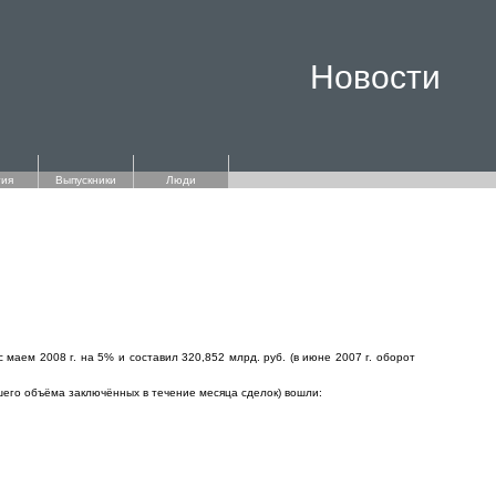
Новости
ия
Выпускники
Люди
аем 2008 г. на 5% и составил 320,852 млрд. руб. (в июне 2007 г. оборот
шего объёма заключённых в течение месяца сделок) вошли: