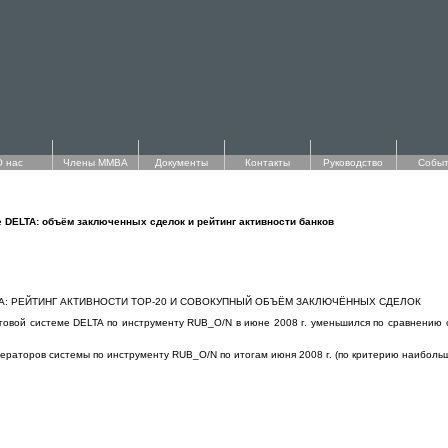
О нас
Члены ММВА
Документы
Контакты
Руководство
Событ
е DELTA: объём заключенных сделок и рейтинг активности банков
TA: РЕЙТИНГ АКТИВНОСТИ TOP-20 И СОВОКУПНЫЙ ОБЪЁМ ЗАКЛЮЧЁННЫХ СДЕЛОК
овой системе DELTA по инструменту RUB_О/N в июне 2008 г. уменьшился по сравнению с м
ераторов системы по инструменту RUB_O/N по итогам июня 2008 г. (по критерию наиболь