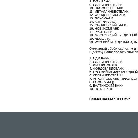
8. ГУТА-БАНК
9. СЛАВИНВЕСТБАНК
10. ПРОМСВЯЗЬБАНК
11. МЕТАЛЛИНВЕСТБАНК
12. ФОНДСЕРВИСБАНК
13. ЛОКО-БАНК
14. КИТ-ФИНАНС
15. СМОЛЕНСКИЙ БАНК
16. НОВИКОМБАНК
17. РУСЬ-БАНК
18. МОСКОВСКИЙ КРЕДИТНЫЙ
19. ЛЕСБАНК
20. РУССКИЙ МЕЖДУНАРОДНЫ
Суммарный объём сделок по инс
В десятку наиболее активных о
1. МДМ-БАНК
2. СЛАВИНВЕСТБАНК
3. ФИНПРОМБАНК
4. ФОНДСЕРВИСБАНК
5. РУССКИЙ МЕЖДУНАРОДНЫЙ
6. СБЕРИНВЕСТБАНК
7. АГРОПРОМБАНК (ПРИДНЕС
8. НОМОС-БАНК
9. БАЛТИЙСКИЙ БАНК
10. НОТА-БАНК
Назад в раздел "Новости"