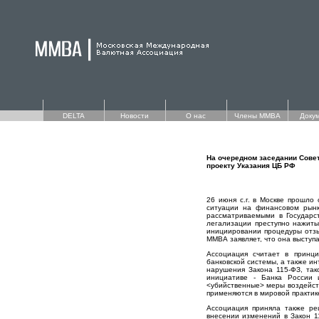
DELTA
Новости
О нас
Члены ММВА
Доку
На очередном заседании Сове
проекту Указания ЦБ РФ
26 июня с.г. в Москве прошло
ситуации на финансовом рынк
рассматриваемыми в Государс
легализации преступно нажит
инициировании процедуры отзы
ММВА заявляет, что она выступ
Ассоциация считает в принц
банковской системы, а также ин
нарушения Закона 115-ФЗ, так
инициативе - Банка России 
<убийственные> меры воздейст
применяются в мировой практик
Ассоциация приняла также ре
внесении изменений в Закон 1