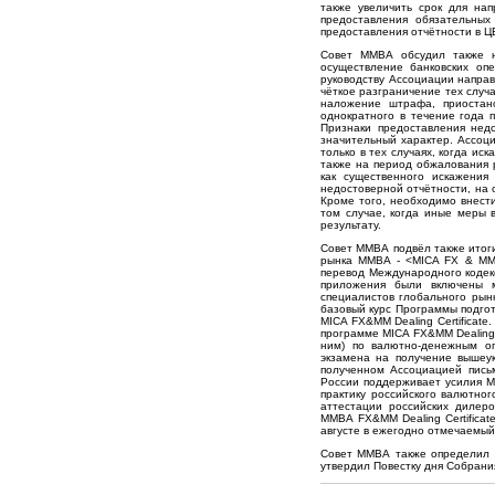
также увеличить срок для на
предоставления обязательных
предоставления отчётности в Ц
Совет ММВА обсудил также н
осуществление банковских оп
руководству Ассоциации направ
чёткое разграничение тех случа
наложение штрафа, приостано
однократного в течение года 
Признаки предоставления недо
значительный характер. Ассоци
только в тех случаях, когда и
также на период обжалования 
как существенного искажения
недостоверной отчётности, на 
Кроме того, необходимо внести
том случае, когда иные меры 
результату.
Совет ММВА подвёл также итог
рынка ММВА - <MICA FX & MM D
перевод Международного кодекс
приложения были включены м
специалистов глобального рынк
базовый курс Программы подгот
MICA FX&MM Dealing Certificate
программе MICA FX&MM Dealing C
ним) по валютно-денежным оп
экзамена на получение вышеук
полученном Ассоциацией пись
России поддерживает усилия М
практику российского валютно
аттестации российских дилер
ММВА FX&MM Dealing Certificat
августе в ежегодно отмечаемый
Совет ММВА также определил да
утвердил Повестку дня Собрани