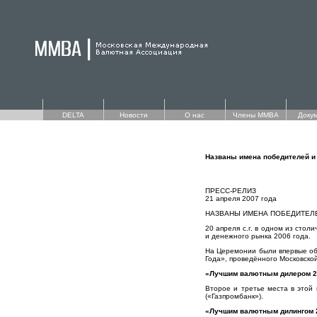
DELTA
Новости
О нас
Члены ММВА
Доку
Названы имена победителей и 
ПРЕСС-РЕЛИЗ
21 апреля 2007 года
НАЗВАНЫ ИМЕНА ПОБЕДИТЕЛЕ
20 апреля с.г. в одном из сто
и денежного рынка 2006 года.
На Церемонии были впервые об
Года», проведённого Московско
«Лучшим валютным дилером 2
Второе и третье места в это
(«Газпромбанк»).
«Лучшим валютным дилингом 