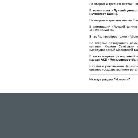
На втором и третьем местах 
В номинации
«Лучший дилер 
(«Абсолют Банк»)
.
На втором и третьем местах Ев
В номинации «Лучший дилинг 
«НОМОС-БАНК».
В тройке призёров также «Абс
Во впервые разыгранной ном
признан
Кирилл Семёшкин 
(Международный Московский Бан
В также впервые разыгранной
назван
АКБ «Металлинвестбан
Гостями и участниками Церемон
органов государственного регу
Назад в раздел "Новости"