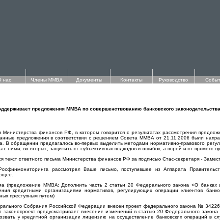
О нас
Члены ММВА
Документы
Контакты
Руководство
Событ
ддерживает предложения ММВА по совершенствованию банковского законодательств
 Министерства финансов РФ, в котором говорится о результатах рассмотрения предло
Данные предложения в соответствии с решением Совета ММВА от 21.11.2006 были напра
а. В обращении предлагалось во-первых выделить методами нормативно-правового регул
 с ними; во-вторых, защитить от субъективных подходов и ошибок, а порой и от прямого 
я текст ответного письма Министерства финансов РФ за подписью Стас-секретаря - Замес
осфинмониторинга рассмотрел Ваше письмо, поступившее из Аппарата Правительст
ющее.
ьма (предложение ММВА: Дополнить часть 2 статьи 20 Федерального закона <О банках 
ения кредитными организациями нормативов, регулирующих операции клиентов банко
нных преступным путем)
ерального Собрания Российской Федерации внесен проект федерального закона № 34226
от законопроект предусматривает внесение изменений в статью 20 Федерального закона
озвать у кредитной организации лицензию на осуществление банковских операций в сл