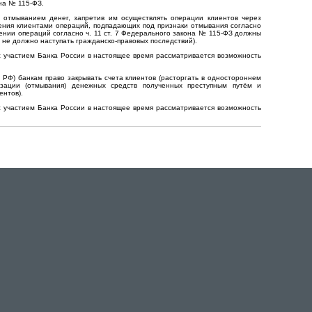
на № 115-ФЗ.
 отмыванием денег, запретив им осуществлять операции клиентов через
ления клиентами операций, подпадающих под признаки отмывания согласно
ении операций согласно ч. 11 ст. 7 Федерального закона № 115-ФЗ должны
 не должно наступать гражданско-правовых последствий).
с участием Банка России в настоящее время рассматривается возможность
 РФ) банкам право закрывать счета клиентов (расторгать в одностороннем
изации (отмывания) денежных средств полученных преступным путём и
ентов).
с участием Банка России в настоящее время рассматривается возможность