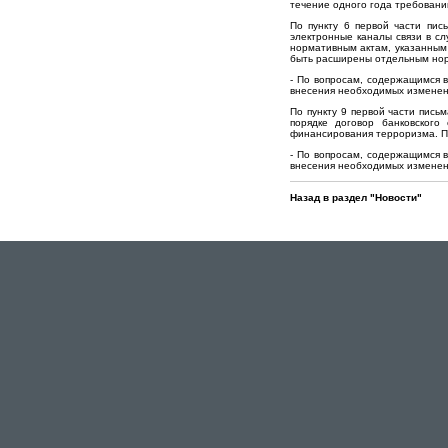
течение одного года требовани
По пункту 6 первой части пи
электронные каналы связи в с
нормативным актам, указанным 
быть расширены отдельным норм
- По вопросам, содержащимся 
внесения необходимых изменен
По пункту 9 первой части пись
порядке договор банковского
финансирования терроризма. Пр
- По вопросам, содержащимся 
внесения необходимых изменен
Назад в раздел "Новости"