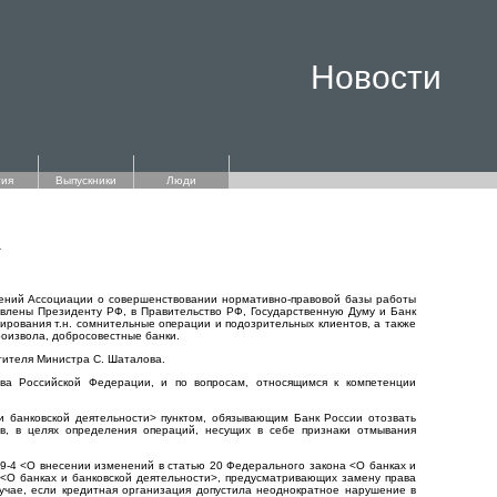
Новости
ия
Выпускники
Люди
а
жений Ассоциации о совершенствовании нормативно-правовой базы работы
влены Президенту РФ, в Правительство РФ, Государственную Думу и Банк
ирования т.н. сомнительные операции и подозрительных клиентов, а также
произвола, добросовестные банки.
тителя Министра С. Шаталова.
ва Российской Федерации, и по вопросам, относящимся к компетенции
и банковской деятельности> пунктом, обязывающим Банк России отозвать
в, в целях определения операций, несущих в себе признаки отмывания
9-4 <О внесении изменений в статью 20 Федерального закона <О банках и
 <О банках и банковской деятельности>, предусматривающих замену права
учае, если кредитная организация допустила неоднократное нарушение в