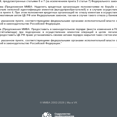
й, предусмотренных статьями 6 и 7 (за исключением пункта 3 статьи 7) Федерального зако
сьма (Предложения ММВА: Наделить кредитные организации полномочиями по борьбе с
лучаях неполной идентификации клиентов (выгодоприобретателей) и в случаях осуществ
в пункте 4. При этом полномочия кредитных организаций по отказу клиентам в осуществл
ативным актом ЦБ РФ или Федеральным законом, так как в случае такого отказа у банков
в указанном пункте, соответствующими федеральными органами исполнительной власти 
ий в законодательство Российской Федерации.
ма (Предложения ММВА: Предоставить в законодательном порядке (внести изменения в ГК
 счёта/вклада) при подозрении в осуществлении клиентом операций в целях легал
едоставить ЦБ РФ право устанавливать своими актами порядок закрытия таких счетов кли
в указанном пункте, соответствующими федеральными органами исполнительной власти 
ий в законодательство Российской Федерации."
© ММВА 2002-2026 |
Мы в VK