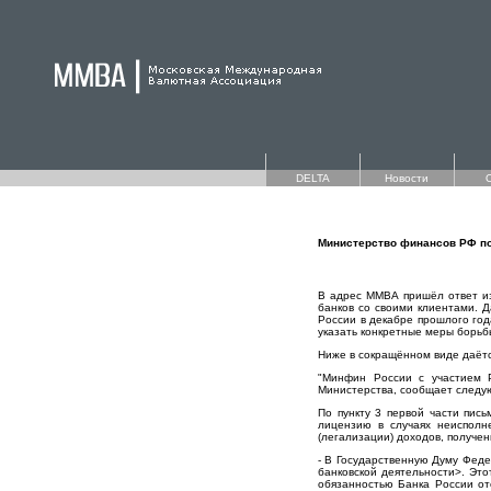
DELTA
Новости
Министерство финансов РФ по
В адрес ММВА пришёл ответ из
банков со своими клиентами. 
России в декабре прошлого год
указать конкретные меры борьбы
Ниже в сокращённом виде даётс
"Минфин России с участием Р
Министерства, сообщает следу
По пункту 3 первой части пис
лицензию в случаях неисполн
(легализации) доходов, получе
- В Государственную Думу Фед
банковской деятельности>. Эт
обязанностью Банка России от