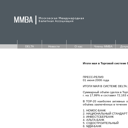
DELTA
Новости
О нас
Члены ММВА
Доку
Итоги мая в Торговой системе
ПРЕСС-РЕЛИЗ
01 июня 2006 года
ИТОГИ МАЯ В СИСТЕМЕ DELT
Суммарный объём сделок в Торг
г. на 17,99% и составил 72,163 
В TOP-20 наиболее активных о
объёма заключённых в течение 
1. НОМОС-БАНК
2. НАЦИОНАЛЬНЫЙ СТАНДАРТ
3. ИНВЕСТСБЕРБАНК
4. АЛЬТА-БАНК
5. СУДОСТРОИТЕЛЬНЫЙ
6. МДМ-БАНК