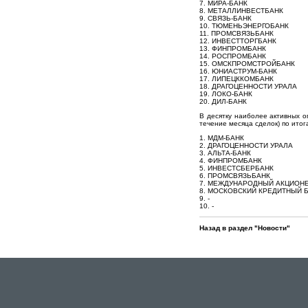
7. МИРА-БАНК
8. МЕТАЛЛИНВЕСТБАНК
9. СВЯЗЬ-БАНК
10. ТЮМЕНЬЭНЕРГОБАНК
11. ПРОМСВЯЗЬБАНК
12. ИНВЕСТТОРГБАНК
13. ФИНПРОМБАНК
14. РОСПРОМБАНК
15. ОМСКПРОМСТРОЙБАНК
16. ЮНИАСТРУМ-БАНК
17. ЛИПЕЦККОМБАНК
18. ДРАГОЦЕННОСТИ УРАЛА
19. ЛОКО-БАНК
20. ДИЛ-БАНК
В десятку наиболее активных 
течение месяца сделок) по итог
1. МДМ-БАНК
2. ДРАГОЦЕННОСТИ УРАЛА
3. АЛЬТА-БАНК
4. ФИНПРОМБАНК
5. ИНВЕСТСБЕРБАНК
6. ПРОМСВЯЗЬБАНК
7. МЕЖДУНАРОДНЫЙ АКЦИОН
8. МОСКОВСКИЙ КРЕДИТНЫЙ 
9. -
10. -
Назад в раздел "Новости"