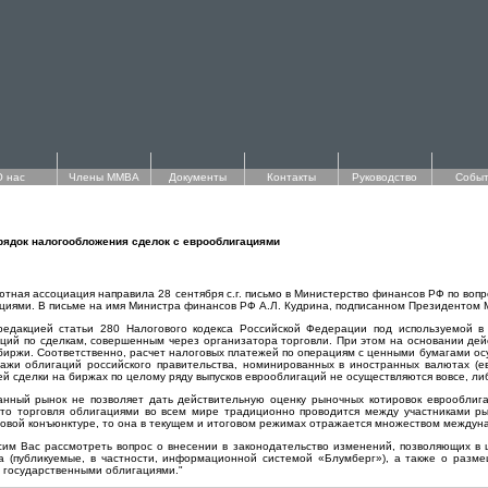
О нас
Члены ММВА
Документы
Контакты
Руководство
Событ
рядок налогообложения сделок с еврооблигациями
тная ассоциация направила 28 сентября с.г. письмо в Министерство финансов РФ по вопр
циями. В письме на имя Министра финансов РФ А.Л. Кудрина, подписанном Президентом М
редакцией статьи 280 Налогового кодекса Российской Федерации под используемой в
ций по сделкам, совершенным через организатора торговли. При этом на основании де
иржи. Соответственно, расчет налоговых платежей по операциям с ценными бумагами осущ
ажи облигаций российского правительства, номинированных в иностранных валютах (ев
ей сделки на биржах по целому ряду выпусков еврооблигаций не осуществляются вовсе, ли
ванный рынок не позволяет дать действительную оценку рыночных котировок еврооблиг
 что торговля облигациями во всем мире традиционно проводится между участниками р
овой конъюнктуре, то она в текущем и итоговом режимах отражается множеством междун
осим Вас рассмотреть вопрос о внесении в законодательство изменений, позволяющих в 
ка (публикуемые, в частности, информационной системой «Блумберг»), а также о ра
в государственными облигациями."