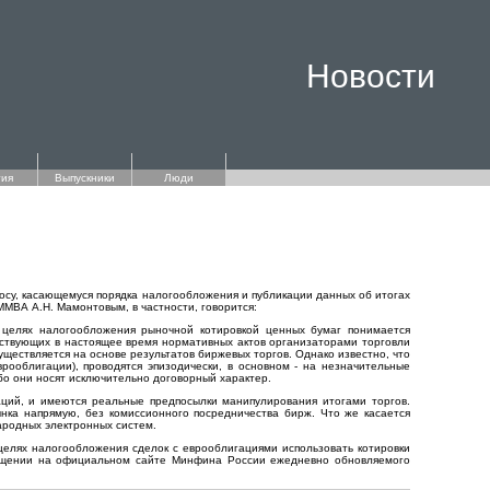
Новости
ия
Выпускники
Люди
осу, касающемуся порядка налогообложения и публикации данных об итогах
МВА А.Н. Мамонтовым, в частности, говорится:
 целях налогообложения рыночной котировкой ценных бумаг понимается
йствующих в настоящее время нормативных актов организаторами торговли
ествляется на основе результатов биржевых торгов. Однако известно, что
рооблигации), проводятся эпизодически, в основном - на незначительные
бо они носят исключительно договорный характер.
аций, и имеются реальные предпосылки манипулирования итогами торгов.
ынка напрямую, без комиссионного посредничества бирж. Что же касается
ародных электронных систем.
целях налогообложения сделок с еврооблигациями использовать котировки
змещении на официальном сайте Минфина России ежедневно обновляемого