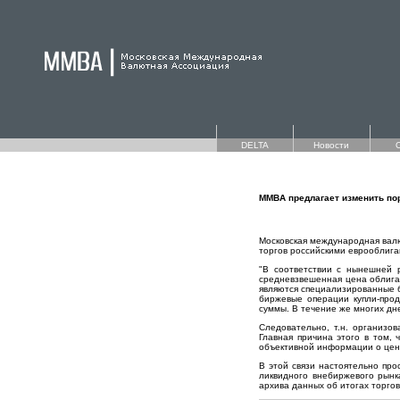
DELTA
Новости
ММВА предлагает изменить по
Московская международная валю
торгов российскими еврооблига
"В соответствии с нынешней 
средневзвешенная цена облига
являются специализированные б
биржевые операции купли-прод
суммы. В течение же многих дн
Следовательно, т.н. организо
Главная причина этого в том,
объективной информации о цен
В этой связи настоятельно пр
ликвидного внебиржевого рын
архива данных об итогах торго