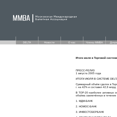
DELTA
Новости
О нас
Члены ММВА
Доку
Итоги июля в Торговой систем
ПРЕСС-РЕЛИЗ
1 августа 2005 года
ИТОГИ ИЮЛЯ В СИСТЕМЕ DEL
Суммарный объём сделок в Торг
г. на 42% и составил 42,6 млрд.
В TOP-20 наиболее активных о
объёма заключённых в течение 
1. МДМ-БАНК
2. НОМОС-БАНК
3. ИНВЕСТСБЕРБАНК