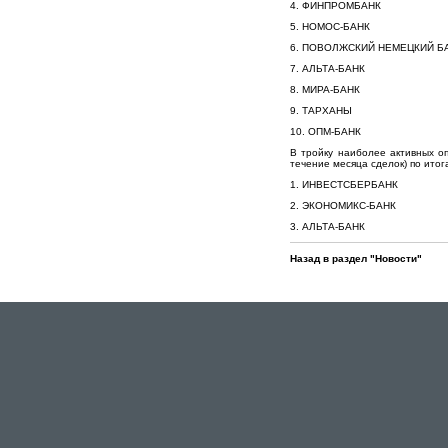
4. ФИНПРОМБАНК
5. НОМОС-БАНК
6. ПОВОЛЖСКИЙ НЕМЕЦКИЙ Б
7. АЛЬТА-БАНК
8. МИРА-БАНК
9. ТАРХАНЫ
10. ОПМ-БАНК
В тройку наиболее активных о
течение месяца сделок) по ито
1. ИНВЕСТСБЕРБАНК
2. ЭКОНОМИКС-БАНК
3. АЛЬТА-БАНК
Назад в раздел "Новости"