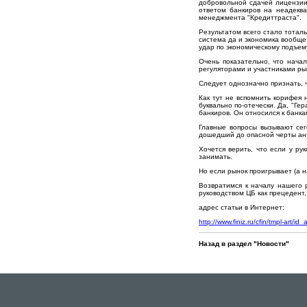
добровольной сдачей лицензии
ответом банкиров на неадекв
менеджмента "Кредиттраста".
Результатом всего стало тотал
система да и экономика вообще.
удар по экономическому подъем
Очень показательно, что нача
регуляторами и участниками ры
Следует однозначно признать, 
Как тут не вспомнить корифея 
буквально по-отечески. Да, "Ге
банкиров. Он относился к банка
Главные вопросы вызывают сег
дошедший до опасной черты ан
Хочется верить, что если у р
занимать.
Но если рынок проигрывает (а н
Возвратимся к началу нашего 
руководством ЦБ как прецедент,
адрес статьи в Интернет:
http://www.finiz.ru/cfin/tmpl-art/id
Назад в раздел "Новости"