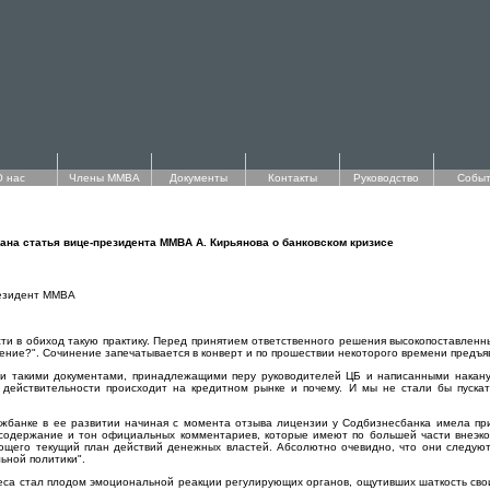
О нас
Члены ММВА
Документы
Контакты
Руководство
Событ
вана статья вице-президента ММВА А. Кирьянова о банковском кризисе
езидент ММВА
ти в обиход такую практику. Перед принятием ответственного решения высокопоставленны
ение?". Сочинение запечатывается в конверт и по прошествии некоторого времени предъя
и такими документами, принадлежащими перу руководителей ЦБ и написанными наканун
 действительности происходит на кредитном рынке и почему. И мы не стали бы пускат
жбанке в ее развитии начиная с момента отзыва лицензии у Содбизнесбанка имела приз
 содержание и тон официальных комментариев, которые имеют по большей части внеэко
ющего текущий план действий денежных властей. Абсолютно очевидно, что они следуют 
ьной политики".
са стал плодом эмоциональной реакции регулирующих органов, ощутивших шаткость свои