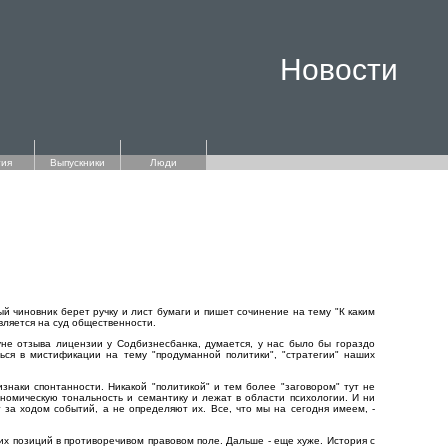
Новости
ия
Выпускники
Люди
й чиновник берет ручку и лист бумаги и пишет сочинение на тему "К каким
вляется на суд общественности.
е отзыва лицензии у Содбизнесбанка, думается, у нас было бы гораздо
ься в мистификации на тему "продуманной политики", "стратегии" наших
наки спонтанности. Никакой "политикой" и тем более "заговором" тут не
номическую тональность и семантику и лежат в области психологии. И ни
за ходом событий, а не определяют их. Все, что мы на сегодня имеем, -
х позиций в противоречивом правовом поле. Дальше - еще хуже. История с