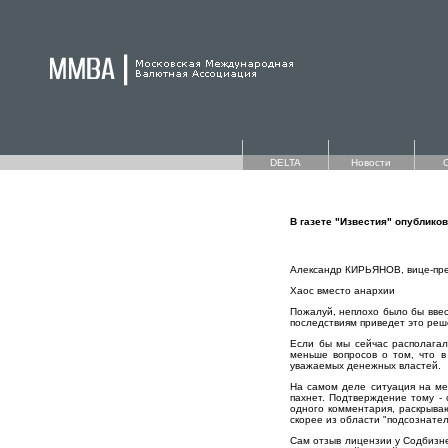
DELTA
Новости
В газете "Известия" опублико
Александр КИРЬЯНОВ, вице-пр
Хаос вместо анархии
Пожалуй, неплохо было бы ввес
последствиям приведет это реш
Если бы мы сейчас располагал
меньше вопросов о том, что в
уважаемых денежных властей.
На самом деле ситуация на ме
пахнет. Подтверждение тому -
одного комментария, раскрыва
скорее из области "подсознател
Сам отзыв лицензии у Содбизне