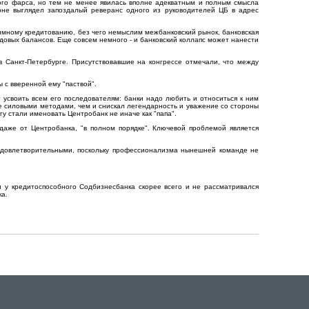
ого фарса, но тем не менее явилась вполне адекватным и полным смысла
не выглядел запоздалый реверанс одного из руководителей ЦБ в адрес
аимному кредитованию, без чего немыслим межбанковский рынок, банковская
одовых балансов. Еще совсем немного - и банковский коллапс может нанести
в Санкт-Петербурге. Присутствовавшие на конгрессе отмечали, что между
 с вверенной ему "паствой".
 усвоить всем его последователям: банки надо любить и относиться к ним
 не силовыми методами, чем и снискал легендарность и уважение со стороны
гу стали именовать Центробанк не иначе как "папа".
 даже от Центробанка, "в полном порядке". Ключевой проблемой является
о удовлетворительными, поскольку профессионализма нынешней команде не
и у кредитоспособного Содбизнесбанка скорее всего и не рассматривался
ка.