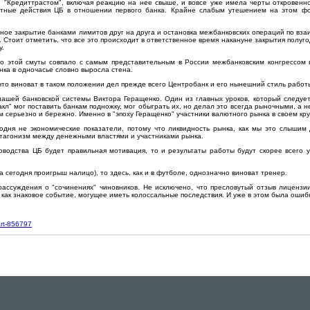
 "Кредиттрастом", включая реакцию на нее свыше, и вовсе уже имела черты откровенн
атные действия ЦБ в отношении первого банка. Крайне слабым утешением на этом фо
ьное закрытие банками лимитов друг на друга и остановка межбанковских операций по вз
 Стоит отметить, что все это происходит в ответственное время накануне закрытия полуг
у.
ло этой смуты совпало с самым представительным в России межбанковским конгрессом 
нка в одночасье словно выросла стена.
что виноват в таком положении дел прежде всего Центробанк и его нынешний стиль работы
нашей банковской системы Виктора Геращенко. Один из главных уроков, который следует
ракл" мог поставить банкам подножку, мог обыграть их, но делал это всегда рыночными, а
м серьезно и бережно. Именно в "эпоху Геращенко" участники валютного рынка в своем кру
одня не экономические показатели, потому что ликвидность рынка, как мы это слышим
тагонизм между денежными властями и участниками рынка.
уководства ЦБ будет правильная мотивация, то и результаты работы будут скорее всег
а сегодня проигрыш налицо), то здесь, как и в футболе, однозначно виноват тренер.
рассуждения о "сочинениях" чиновников. Не исключено, что пресловутый отзыв лицензи
 как знаковое событие, могущее иметь колоссальные последствия. И уже в этом была ошиб
_art-856797