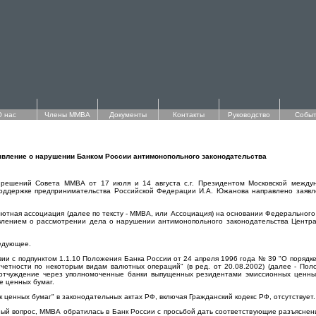
О нас
Члены ММВА
Документы
Контакты
Руководство
Событ
вление о нарушении Банком России антимонопольного законодательства
ие решений Совета ММВА от 17 июля и 14 августа с.г. Президентом Московской межд
оддержке предпринимательства Российской Федерации И.А. Южанова направлено заявл
ютная ассоциация (далее по тексту - ММВА, или Ассоциация) на основании Федерального
явлением о рассмотрении дела о нарушении антимонопольного законодательства Центра
едующее.
вии с подпунктом 1.1.10 Положения Банка России от 24 апреля 1996 года № 39 "О поряд
тчетности по некоторым видам валютных операций" (в ред. от 20.08.2002) (далее - П
 отчуждение через уполномоченные банки выпущенных резидентами эмиссионных ценны
е ценных бумаг.
ценных бумаг" в законодательных актах РФ, включая Гражданский кодекс РФ, отсутствует.
ный вопрос, ММВА обратилась в Банк России с просьбой дать соответствующие разъяснения