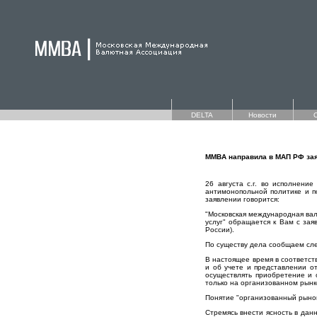
DELTA
Новости
ММВА направила в МАП РФ зая
26 августа с.г. во исполнен
антимонопольной политике и п
заявлении говорится:
"Московская международная вал
услуг" обращается к Вам с за
России).
По существу дела сообщаем сл
В настоящее время в соответст
и об учете и представлении о
осуществлять приобретение и
только на организованном рынк
Понятие "организованный рынок 
Стремясь внести ясность в дан