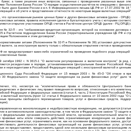
 бумаг, а также решение иных вопросов, связанных с проведением указанных выше опе
ми Положения Банка России "О порядке осуществления расчётов по операциям с финансов
е было дано Банком России и в п. 6 Информационного письма ЦБ РФ от 17.07.2002 № 18
ераций и об учете и представлении отчетности по некоторым видам валютных операций" № 
 что организованным рынком ценных бумаг и других финансовых активов (далее - ОРЦБ) 
инансовых активов, правила исполнения сделок и бухгалтерского учета с которыми соотве
ляются открытие участниками ОРЦБ счетов в Расчётном центре ОРЦБ (далее - РЦ ОРЦБ) 
 № 32-П - это "небанковская кредитная организация, которой на основании договора
05 в Расчетном подразделении Банка России (территориальном учреждении ЦБ РФ и стр
тоящим Положением и этим договором".
нормативными актами (Положением № 32-П и Положением № 39) установил для участник
 валюте, за иностранную валюту только с обязательным открытием счетов и проведение
РФ не предусматривает каких-либо ограничений на проведение подобного рода операци
лномоченные банки.
 октября 1992 г. N 3615-1 "О валютном регулировании и валютном контроле" (в ред. от 
ляются резидентами в порядке, устанавливаемом Центральным банком Российской Федер
ми и нерезидентами в Российской Федерации операций с иностранной валютой и ценными
ционного Суда Российской Федерации от 15 января 2003 г. № 45-О "Об отказе в при
и 30 Федерального закона "О защите конкуренции на рынке финансовых услуг" дало ч
лючил, что, несмотря на "исключительные права и обязанности Центрального бан
юридических и физических лиц правил поведения по вопросам, отнесенным к его компетенц
ийской Федерации и федеральных законов (статья 4, часть 2 Конституции Российской Фед
и валютный контроль (пункт 12 статьи 4 Федерального закона от 10 июля 2002 года "О 
нные принципы свободного перемещения товаров, услуг и финансовых средств, поддерж
ации).
аправленная на монополизацию и недобросовестную конкуренцию, не допускается (статья
тие в антимонопольном законодательстве, в том числе в Федеральном законе "О защите к
с федеральными органами исполнительной власти, органами исполнительной власти с
 правовые акты и/или совершать действия, ограничивающие конкуренцию на рынке фин
ке финансовых услуг, ограничивать иначе, как на основании федерального закона, досту
пятствовать деятельности финансовых организаций на рынке финансовых услуг, уста
рые их предоставляют, предоставлять одной или нескольким финансовым организациям л
отающим на одном и том же рынке финансовых услуг (статья 12). Эти запреты, как н