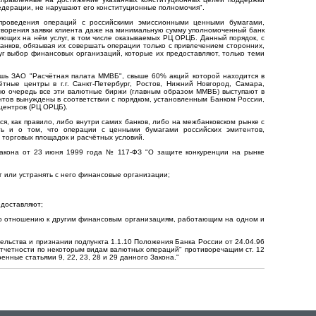
едерации, не нарушают его конституционные полномочия".
проведения операций с российскими эмиссионными ценными бумагами,
творения заявки клиента даже на минимальную сумму уполномоченный банк
ющих на нём услуг, в том числе оказываемых РЦ ОРЦБ. Данный порядок, с
анков, обязывая их совершать операции только с привлечением сторонних,
уг выбор финансовых организаций, которые их предоставляют, только теми
лишь ЗАО "Расчётная палата ММВБ", свыше 60% акций которой находится в
тные центры в г.г. Санкт-Петербург, Ростов, Нижний Новгород, Самара,
ою очередь все эти валютные биржи (главным образом ММВБ) выступают в
нтов вынуждены в соответствии с порядком, установленным Банком России,
 центров (РЦ ОРЦБ).
, как правило, либо внутри самих банков, либо на межбанковском рынке с
ть и о том, что операции с ценными бумагами российских эмитентов,
торговых площадок и расчётных условий.
закона от 23 июня 1999 года № 117-ФЗ "О защите конкуренции на рынке
г или устранять с него финансовые организации;
едоставляют;
 по отношению к другим финансовым организациям, работающим на одном и
ьства и признании подпункта 1.1.10 Положения Банка России от 24.04.96
отчетности по некоторым видам валютных операций" противоречащим ст. 12
нные статьями 9, 22, 23, 28 и 29 данного Закона."