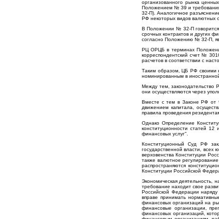
организованного рынка ценных
Положением № 39 и требования
32-П). Аналогичное разъяснени
РФ некоторых видов валютных оп
В Положении № 32-П говорится,
срочных контрактов и других ф
согласно Положению № 32-П, яв
РЦ ОРЦБ в терминах Положения
корреспондентский счет № 301
расчетов в соответствии с нас
Таким образом, ЦБ РФ своими 
номинированным в иностранной
Между тем, законодательство 
они осуществляются через упо
Вместе с тем в Законе РФ от 9
движением капитала, осуществ
правила проведения резидента
Однако Определение Конститу
конституционности статей 12 
финансовых услуг".
Конституционный Суд РФ зак
государственной власти, всех 
верховенства Конституции Росс
также валютное регулирование 
распространяются конституцио
Конституции Российской Федер
Экономическая деятельность, н
требование находит свое разви
Российской Федерации наряду 
вправе принимать нормативные
финансовых организаций на рын
финансовые организации, пре
финансовых организаций, кото
финансовым организациям, раб