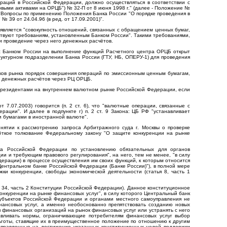
раций в Российской Федерации, должно осуществляться в соответствии с
ыми активами на ОРЦБ") № 32-П от 8 июня 1998 г." (далее - Положение №
 "Вопросы по применению Положения Банка России "О порядке проведения в
39 от 24.04.96 (в ред. от 17.09.2001)".
является "совокупность отношений, связанных с обращением ценных бумаг,
тствуют требованиям, установленным Банком России". Такими требованиями,
и проведение через него денежных расчётов.
 с Банком России на выполнение функций Расчетного центра ОРЦБ открыт
уктурном подразделении Банка России (ГТУ, НБ, ОПЕРУ-1) для проведения
ов рынка порядок совершения операций по эмиссионным ценным бумагам,
м денежных расчётов через РЦ ОРЦБ.
й резидентами на внутреннем валютном рынке Российской Федерации, если
7.07.2003) говорится (п. 2 ст. 6), что "валютные операции, связанные с
ации". И далее в подпункте г) п. 2 ст. 9 Закона: ЦБ РФ "устанавливает
 бумагами в иностранной валюте".
нятии к рассмотрению запроса Арбитражного суда г. Москвы о проверке
ёткое толкование Федеральному закону "О защите конкуренции на рынке
ка Российской Федерации по установлению обязательных для органов
ии и требующим правового регулирования", на него, тем не менее, "в силу
ерации) в процессе осуществления им своих функций, к которым относится
Центральном банке Российской Федерации (Банке России)"), в полной мере
ки конкуренции, свободы экономической деятельности (статья 8, часть 1
 34, часть 2 Конституции Российской Федерации). Данное конституционное
онкуренции на рынке финансовых услуг", в силу которого Центральный банк
убъектов Российской Федерации и органами местного самоуправления не
ансовых услуг, а именно необоснованно препятствовать созданию новых
п финансовых организаций на рынок финансовых услуг или устранять с него
навливать нормы, ограничивающие потребителям финансовых услуг выбор
ьготы, ставящие их в преимущественное положение по отношению к другим
аправленные на достижение указанных конституционных целей поддержки