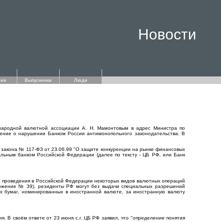
Новости
ия
Выпускники
Люди
ународной валютной ассоциации А. Н. Мамонтовым в адрес Министра по
ение о нарушении Банком России антимонопольного законодательства. В
 закона № 117-ФЗ от 23.06.99 "О защите конкуренции на рынке финансовых
льным банком Российской Федерации (далее по тексту - ЦБ РФ, или Банк
ке проведения в Российской Федерации некоторых видов валютных операций
оложение № 39), резиденты РФ могут без выдачи специальных разрешений
х бумаг, номинированных в иностранной валюте, за иностранную валюту
. В своём ответе от 23 июня с.г. ЦБ РФ заявил, что "определение понятия