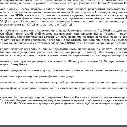
монополизации рынка, не умаляют независимый статус Центрального банка Российской Ф
года Банком России порядок необоснованно ограничивает резидентам возможность 
й валюте, в том числе эмитированными от имени Правительства РФ. Сегодня для удовле
тельно на ОРЦБ, неся при этом дополнительные издержки, связанные с оплатой существу
оступ на рынок финансовых услуг и препятствует деятельности на нём уполномоченных б
ОРЦБ), с другой стороны, ограничивает клиентам банков - потребителям финансовых усл
ся участниками т.н. ОРЦБ и имеют счета в РЦ ОРЦБ.
язи также и тот факт, что в перечень организаций, которые являются РЦ ОРЦБ, входит 
упнейший пакет акций этой биржи, как известно, принадлежит Банку России), и расчё
Владивосток, также являющиеся дочерними организациями местных валютных бирж. В св
, участники рынка при совершении операций с валютными облигациями российских эмите
уги как контролируемых им торговых площадок (ОРЦБ), так и созданных при них расчётных
ародной практике операции с ценными бумагами, номинированными в инвалюте, проводятся
тов или международных расчётных систем (например, Euroclear). Нет нужды говори
й валюте, осуществляются участниками рынка без ограничений со свободным выбором и 
, что ныне действующая редакция Положения № 39 нарушает статью 12 Федерального 
прещает Банку России:
основании федерального закона, доступ финансовых организаций на рынок финансовых услу
 финансовых организаций на рынке финансовых услуг;
чивающие потребителям финансовых услуг выбор финансовых организаций, которые их пр
скольким финансовым организациям льготы, ставящие их в преимущественное положение
.
 просим Вас рассмотреть дело о нарушении Банком России антимонопольного законодател
Российской Федерации некоторых видов валютных операций и об учете и представлении 
т 23.06.99 "О защите конкуренции на рынке финансовых услуг", приняв меры, предусмотре