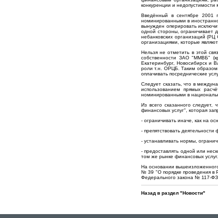
конкуренции и недопустимости 
Введённый в сентябре 2001 
номинированными в иностранно
вынужден оперировать исключи
одной стороны, ограничивает д
небанковских организаций (РЦ 
организациями, которые являют
Нельзя не отметить в этой св
собственности ЗАО "ММВБ" (кр
Екатеринбург, Новосибирск и 
роли т.н. ОРЦБ. Таким образом
оплачивать посреднические усл
Следует сказать, что в междун
использованием прямых расчё
номинированными в национально
Из всего сказанного следует
финансовых услуг", которая за
- ограничивать иначе, как на 
- препятствовать деятельности
- устанавливать нормы, ограни
- предоставлять одной или не
том же рынке финансовых услуг
На основании вышеизложенного
№ 39 "О порядке проведения в 
Федерального закона № 117-ФЗ о
Назад в раздел "Новости"